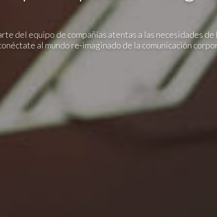
CEP
rte del equipo de compañías atentas a las necesidades de 
conéctate al mundo re-imaginado de la comunicación corpo
Estado
CEP