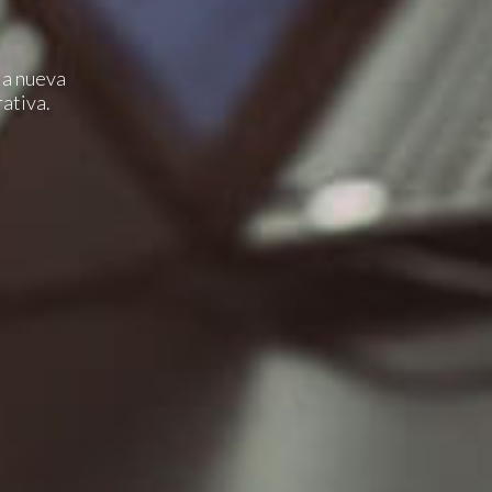
SOY OPERADOR
la nueva
rativa.