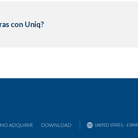
ras con Uniq?
BRASIL – PORTUGUÊS
BRAZIL – ENGLISH
COLÔMBIA – ENGLISH
COLÔMBIA – ESPAÑOL
MÉXICO – ENGLISH
MÉXICO – ESPAÑOL
UNITED STATES – ENGLISH
MO ADQUIRIR
DOWNLOAD
UNITED STATES – ESPA