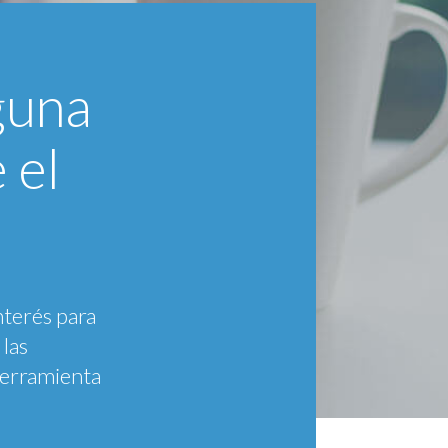
guna
CÓMO ADQUIRIR
 el
DOWNLOAD
nterés para
las
herramienta
LOGIN