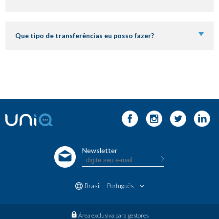
Que tipo de transferências eu posso fazer?
BRAZIL – ENGLISH
COLÔMBIA – ENGLISH
COLÔMBIA – ESPAÑOL
MÉXICO – ENGLISH
MÉXICO – ESPAÑOL
Newsletter
UNITED STATES – ENGLISH
UNITED STATES – ESPAÑOL
Brasil – Português
Área exclusiva para gestores