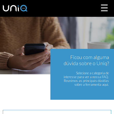
SOBRE
FUNCIONALIDADES
DÚVIDAS
COMO ADQUIRIR
DOWNLOAD
SOBRE
FUNCIONALIDADES
Ficou com alguma
dúvida sobre o Uniq?
Selecione a categoria de
interesse para ver a nossa FAQ.
Reunimos as principais dúvidas
DÚVIDAS
sobre a ferramenta aqui.
COMO ADQUIRIR