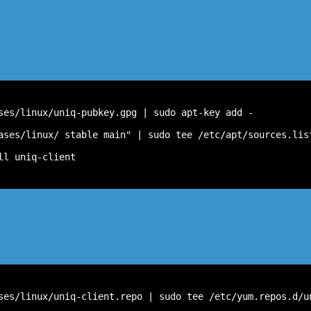
ses/linux/uniq-pubkey.gpg | sudo apt-key add -
ases/linux/ stable main" | sudo tee /etc/apt/sources.lis
ll uniq-client
ses/linux/uniq-client.repo | sudo tee /etc/yum.repos.d/u