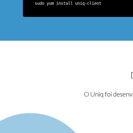
sudo yum install uniq-client
O Uniq foi desenvo