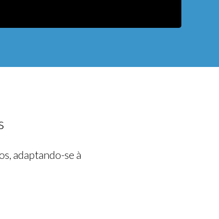
LOGIN
s
SOY OPERADOR
dos, adaptando-se à