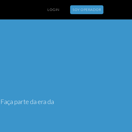
LOGIN
SOY OPERADOR
SOBRE
FUNCIONALIDADES
 Faça parte da era da