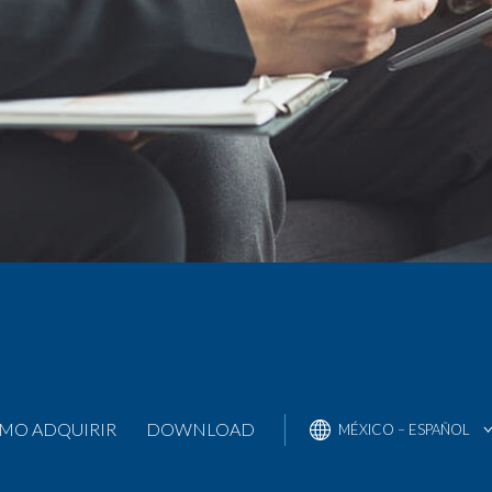
BRASIL – PORTUGUÊS
BRAZIL – ENGLISH
COLÔMBIA – ENGLISH
COLÔMBIA – ESPAÑOL
MÉXICO – ENGLISH
UNITED STATES – ENGLISH
UNITED STATES – ESPAÑOL
MO ADQUIRIR
DOWNLOAD
MÉXICO – ESPAÑOL