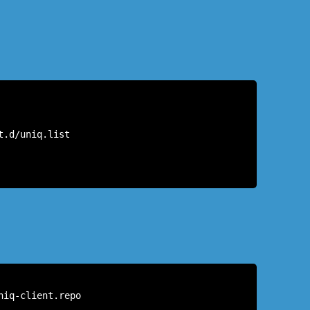
DUDAS
t.d/uniq.list
CÓMO ADQUIRIR
DOWNLOAD
niq-client.repo